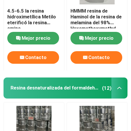
4.5-6.5 la resina
HMMM resina de
hidroximetílica Metilo
Haminol de la resina de
eterificó la resina
melamina del 98%
amino
Hexamethoxymethyl
Mejor precio
Mejor precio
Contacto
Contacto
Resina desnaturalizada del formaldehído de la melamina
(12)