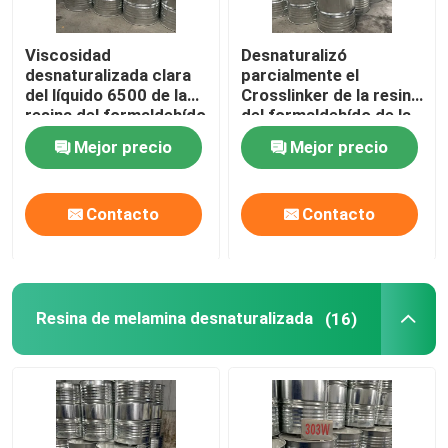
Viscosidad
Desnaturalizó
desnaturalizada clara
parcialmente el
del líquido 6500 de la
Crosslinker de la resina
resina del formaldehído
del formaldehído de la
de la melamina
melamina suministrado
Mejor precio
Mejor precio
en el isobutanol
Contacto
Contacto
Inicio
Resina de melamina desnaturalizada
(16)
Productos
Videos