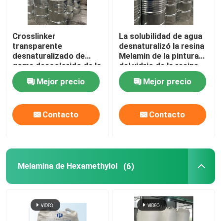
Sobre nosotros
Crosslinker
La solubilidad de agua
transparente
desnaturalizó la resina
desnaturalizado de
Melamin de la pintura
Visita a la fábrica
goma descolorido de la
del vidrio de la resina
resina de melamina
de melamina
Mejor precio
Mejor precio
Hmmm
Control de Calidad
Contacto
Contacto
Contacto
noticias
Melamina de Hexamethylol
(6)
Blog
Solicitar una cotización