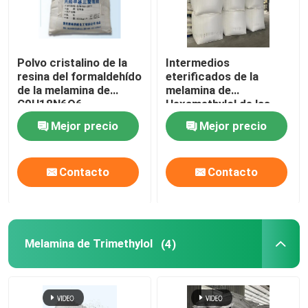
Resina de melamina de Hexamethoxymethyl
Polvo cristalino de la
Intermedios
resina del formaldehído
eterificados de la
Resina desnaturalizada del formaldehído de la melami
de la melamina de
melamina de
C9H18N6O6
Hexamethylol de las
Hexamethylol
resinas amino
Resina de melamina desnaturalizada
Mejor precio
Mejor precio
Melamina de Hexamethylol
Contacto
Contacto
Melamina de Trimethylol
Melamina de Trimethylol
(4)
resina de formaldehído de urea de la melamina
Crosslinker de la melamina