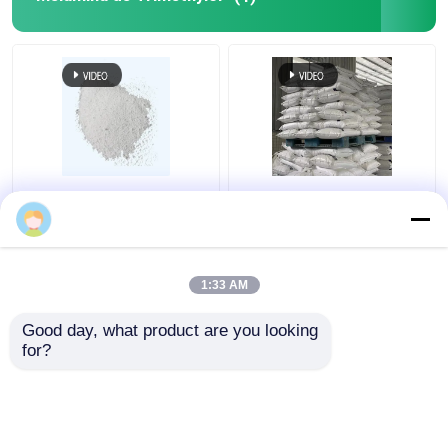
Polvo 1017-56-7 de la
La resina de melamina
resina del formaldehído
descolorida de HTMA
de la melamina del
Trimethylol pulveriza
TMM de la melamina
alta fuerza de enlace
del Cas Trimethylol
1:33 AM
Mejor precio
Mejor precio
Good day, what product are you looking 
for?
Contacto
Contacto
Vea más