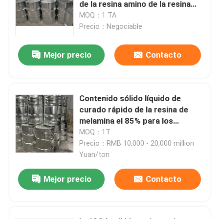
de la resina amino de la resina
del formaldehído de la melamina
MOQ：1 TA
alto
Precio：Negociable
Mejor precio
Contacto
Contenido sólido líquido de
curado rápido de la resina de
melamina el 85% para los
esmaltes automotrices
MOQ：1T
Precio：RMB 10,000 - 20,000 million
Inicio
Yuan/ton
Mejor precio
Contacto
Productos
Videos