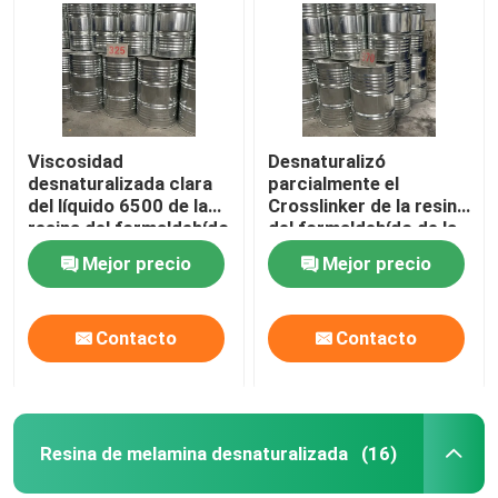
Viscosidad
Desnaturalizó
desnaturalizada clara
parcialmente el
del líquido 6500 de la
Crosslinker de la resina
resina del formaldehído
del formaldehído de la
de la melamina
melamina suministrado
Mejor precio
Mejor precio
en el isobutanol
Contacto
Contacto
Resina de melamina desnaturalizada
(16)