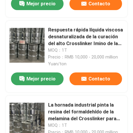
Mejor precio
Contacto
Respuesta rápida líquida viscosa
desnaturalizada de la curación
del alto Crosslinker Imino de la
melamina
MOQ：1T
Precio：RMB 10,000 - 20,000 million
Yuan/ton
Mejor precio
Contacto
La hornada industrial pinta la
resina del formaldehído de la
melamina del Crosslinker para
los esmaltes
MOQ：1T
Precio：RMB 10,000 - 20,000 million