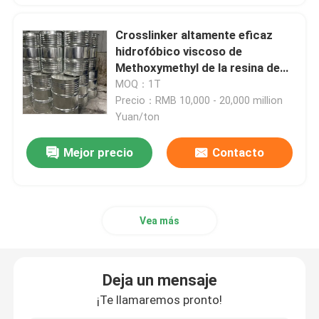
Crosslinker altamente eficaz
Resina de melamina de Hexamethoxymethyl
hidrofóbico viscoso de
Methoxymethyl de la resina de
Resina desnaturalizada del formaldehído de la melami
melamina
MOQ：1T
Precio：RMB 10,000 - 20,000 million
Yuan/ton
Resina de melamina desnaturalizada
Mejor precio
Contacto
Melamina de Hexamethylol
Melamina de Trimethylol
Vea más
resina de formaldehído de urea de la melamina
Deja un mensaje
¡Te llamaremos pronto!
Crosslinker de la melamina