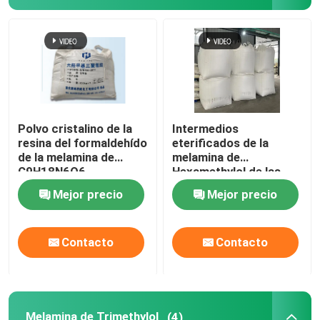
Polvo cristalino de la
Intermedios
resina del formaldehído
eterificados de la
de la melamina de
melamina de
C9H18N6O6
Hexamethylol de las
Hexamethylol
resinas amino
Mejor precio
Mejor precio
Contacto
Contacto
Melamina de Trimethylol
(4)