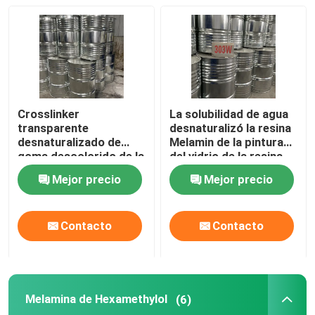
Crosslinker
La solubilidad de agua
transparente
desnaturalizó la resina
desnaturalizado de
Melamin de la pintura
goma descolorido de la
del vidrio de la resina
resina de melamina
de melamina
Mejor precio
Mejor precio
Hmmm
Contacto
Contacto
Melamina de Hexamethylol
(6)